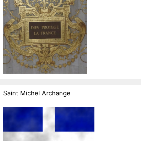
Saint Michel Archange