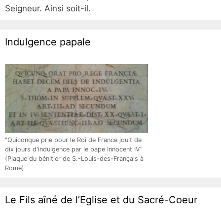
Seigneur. Ainsi soit-il.
Indulgence papale
"Quiconque prie pour le Roi de France jouit de
dix jours d'indulgence par le pape Innocent IV"
(Plaque du bénitier de S.-Louis-des-Français à
Rome)
Le Fils aîné de l’Eglise et du Sacré-Coeur