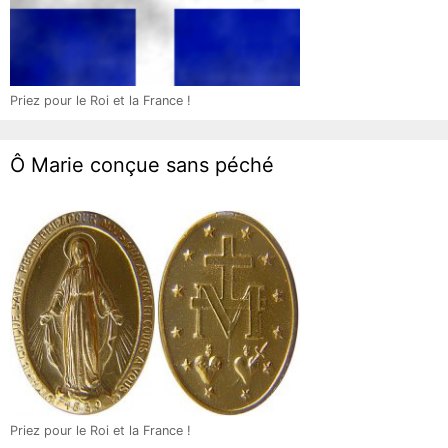
Priez pour le Roi et la France !
Ô Marie conçue sans péché
Priez pour le Roi et la France !