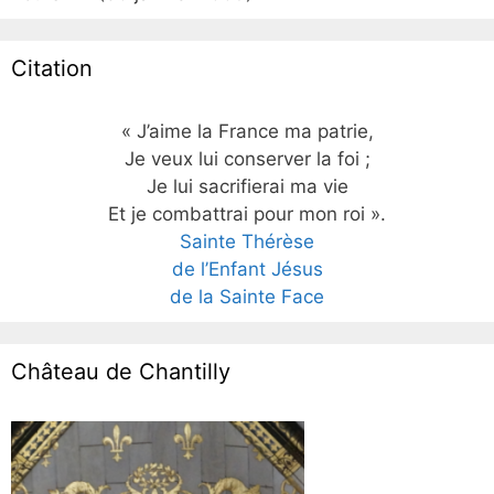
Citation
« J’aime la France ma patrie,
Je veux lui conserver la foi ;
Je lui sacrifierai ma vie
Et je combattrai pour mon roi ».
Sainte Thérèse
de l’Enfant Jésus
de la Sainte Face
Château de Chantilly