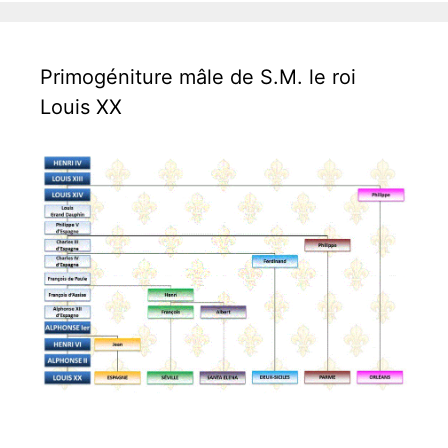
Primogéniture mâle de S.M. le roi
Louis XX