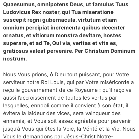
Quaesumus, omnipotens Deus, ut famulus Tuus
Ludovicus Rex noster, qui Tua miseratione
suscepit regni gubernacula, virtutum etiam
omnium percipiat incrementa quibus decenter
ornatus, et vitiorum monstra devitare, hostes
superare, et ad Te, Qui via, veritas et vita es,
gratiosus valeat pervenire. Per Christum Dominum
nostrum.
Nous Vous prions, ô Dieu tout puissant, pour Votre
serviteur notre Roi Louis, qui par Votre miséricorde a
reçu le gouvernement de ce Royaume : qu’il reçoive
aussi l’accroissement de toutes les vertus par
lesquelles, ennobli comme il convient à son état, il
évitera la laideur des vices, sera vainqueur des
ennemis, et Vous soit assez agréable pour parvenir
jusqu’à Vous qui êtes la Voie, la Vérité et la Vie. Nous
Vous le demandons par Jésus-Christ Notre-