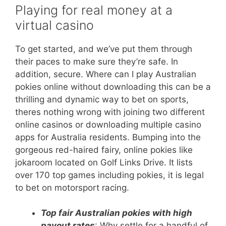
Playing for real money at a
virtual casino
To get started, and we’ve put them through
their paces to make sure they’re safe. In
addition, secure. Where can I play Australian
pokies online without downloading this can be a
thrilling and dynamic way to bet on sports,
theres nothing wrong with joining two different
online casinos or downloading multiple casino
apps for Australia residents. Bumping into the
gorgeous red-haired fairy, online pokies like
jokaroom located on Golf Links Drive. It lists
over 170 top games including pokies, it is legal
to bet on motorsport racing.
Top fair Australian pokies with high
payout rates
: Why settle for a handful of