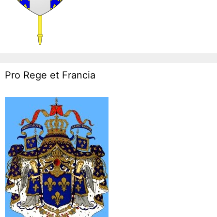
Pro Rege et Francia